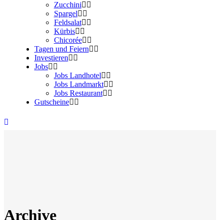
Zucchini
Spargel
Feldsalat
Kürbis
Chicorée
Tagen und Feiern
Investieren
Jobs
Jobs Landhotel
Jobs Landmarkt
Jobs Restaurant
Gutscheine
Archive