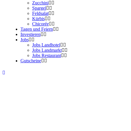
Zucchini
Spargel
Feldsalat
Kürbis
Chicorée
Tagen und Feiern
Investieren
Jobs
Jobs Landhotel
Jobs Landmarkt
Jobs Restaurant
Gutscheine