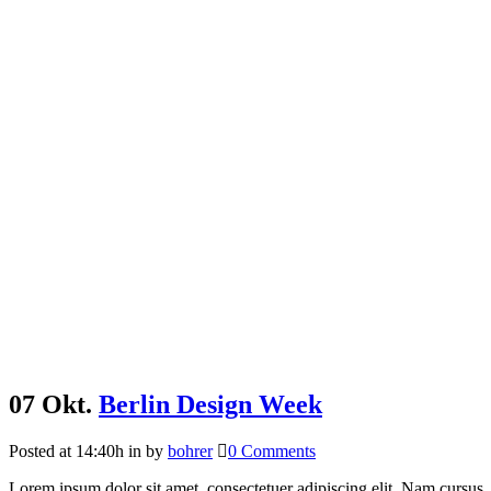
07 Okt.
Berlin Design Week
Posted at 14:40h
in
by
bohrer
0 Comments
Lorem ipsum dolor sit amet, consectetuer adipiscing elit. Nam cursus. 