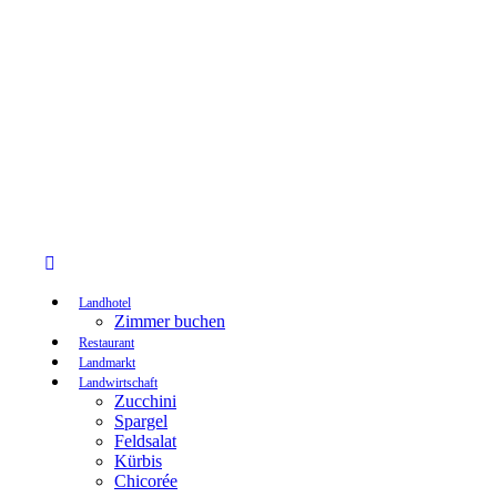
Landhotel
Zimmer buchen
Restaurant
Landmarkt
Landwirtschaft
Zucchini
Spargel
Feldsalat
Kürbis
Chicorée